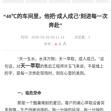
闻
讯
息
向
动
“40℃的车间里，他把‘成人成己’刻进每一次
奔赴”
时间：2026-03-26 09:11:16
浏览量：1
A
A
字号：
A
“天一生水，水泽万物；天一萃取，成人成己。”这
天一萃取
句话，对
的售后工程师许玉飞来说，不是墙上
的字，是每一次奔赴现场时，刻在心里的准则。
一、临危受命
那是一个酷暑难耐的夏日。客户的离心萃取设备突
发故障，生产线被迫停机。每一分钟的延误，每一分钟的