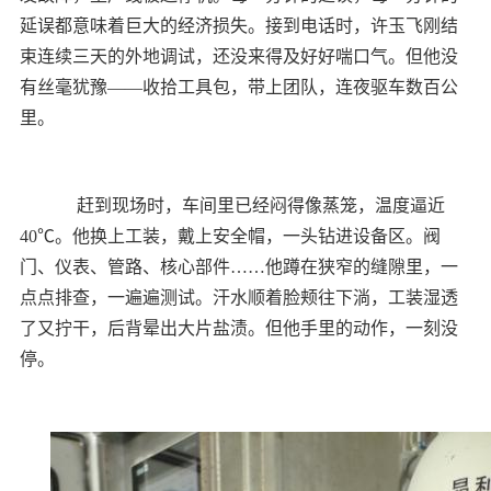
延误都意味着巨大的经济损失。
接到电话时，许玉飞刚结
束连续三天的外地调试，还没来得及好好喘口气。但他没
有丝毫犹豫——收拾工具包，带上团队，连夜驱车数百公
里。
赶到现场时，车间里已经闷得像蒸笼，温度逼近
40℃。他换上工装，戴上安全帽，一头钻进设备区。阀
门、仪表、管路、核心部件……他蹲在狭窄的缝隙里，一
点点排查，一遍遍测试。汗水顺着脸颊往下淌，工装湿透
了又拧干，后背晕出大片盐渍。但他手里的动作，一刻没
停。