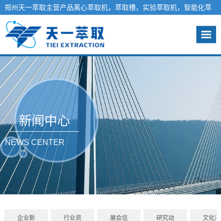
郑州天一萃取主营产品离心萃取机，萃取槽，实验萃取机，智能化萃
取工程系统，液液萃取分离设备-天一萃取欢迎您
咨询热线：13140012981
新闻中心
NEWS CENTER
企业新
行业资
展会信
研究动
文化活