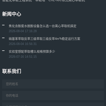
智能化萃取工程系统
萃取塔
CXL-N环隙式离心萃取机
新闻中心
焦化含酚废水脱酚设备怎么选一台离心萃取机搞定
2026-08-04 17:16:28
硝基苯萃取反萃三级萃取三级反萃4m³h稳定运行方案
2026-08-04 16:56:31
实验室想配萃取槽1L规格预算多少
2026-07-16 14:51:15
联系我们