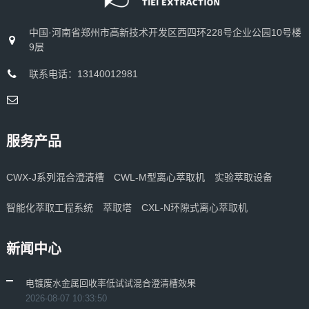
中国·河南省郑州市高新技术开发区西四环228号企业公园10号楼
9层
联系电话：13140012981
服务产品
CWX-J系列混合澄清槽
CWL-M型离心萃取机
实验萃取设备
智能化萃取工程系统
萃取塔
CXL-N环隙式离心萃取机
新闻中心
电镀废水金属回收率低试试混合澄清槽效果
2026-08-07 10:33:50