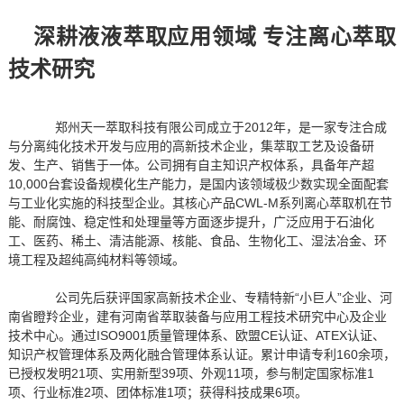
深耕液液萃取应用领域 专注离心萃取
技术研究
郑州天一萃取科技有限公司成立于2012年，是一家专注合成
与分离纯化技术开发与应用的高新技术企业，集萃取工艺及设备研
发、生产、销售于一体。公司拥有自主知识产权体系，具备年产超
10,000台套设备规模化生产能力，是国内该领域极少数实现全面配套
与工业化实施的科技型企业。其核心产品CWL-M系列离心萃取机在节
能、耐腐蚀、稳定性和处理量等方面逐步提升，广泛应用于石油化
工、医药、稀土、清洁能源、核能、食品、生物化工、湿法冶金、环
境工程及超纯高纯材料等领域。
公司先后获评国家高新技术企业、专精特新“小巨人”企业、河
南省瞪羚企业，建有河南省萃取装备与应用工程技术研究中心及企业
技术中心。通过ISO9001质量管理体系、欧盟CE认证、ATEX认证、
知识产权管理体系及两化融合管理体系认证。累计申请专利160余项，
已授权发明21项、实用新型39项、外观11项，参与制定国家标准1
项、行业标准2项、团体标准1项；获得科技成果6项。