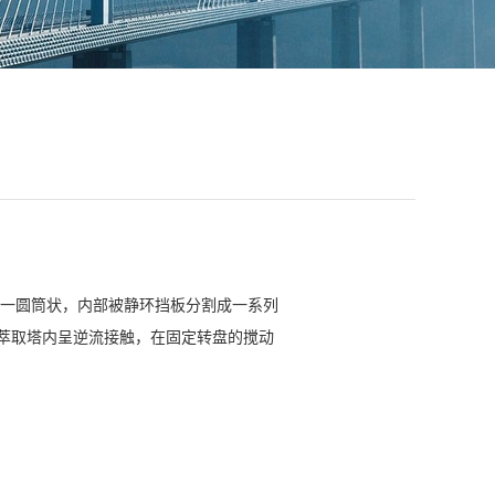
为一圆筒状，内部被静环挡板分割成一系列
萃取塔内呈逆流接触，在固定转盘的搅动