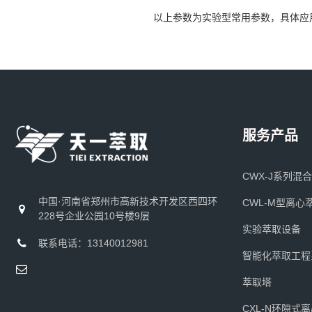
以上参数为实验型常用参数，具体应
服务产品
CWX-J系列混
中国·河南省郑州市高新技术开发区西四环
CWL-M型离心
228号企业公园10号楼9层
实验萃取设备
联系电话：13140012981
智能化萃取工程
萃取塔
CXL-N环隙式