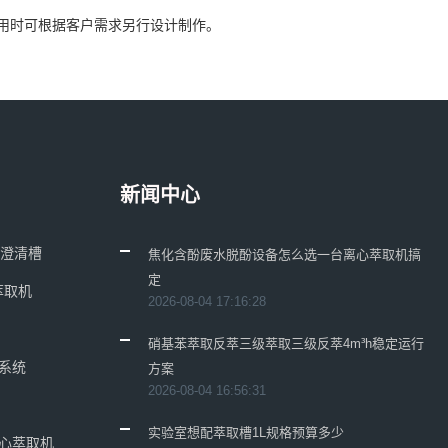
用时可根据客户需求另行设计制作。
新闻中心
合澄清槽
焦化含酚废水脱酚设备怎么选一台离心萃取机搞
定
萃取机
2026-08-04 17:16:28
硝基苯萃取反萃三级萃取三级反萃4m³h稳定运行
系统
方案
2026-08-04 16:56:31
实验室想配萃取槽1L规格预算多少
离心萃取机