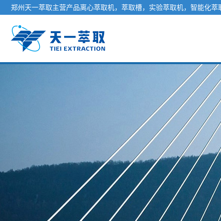
郑州天一萃取主营产品离心萃取机，萃取槽，实验萃取机，智能化萃