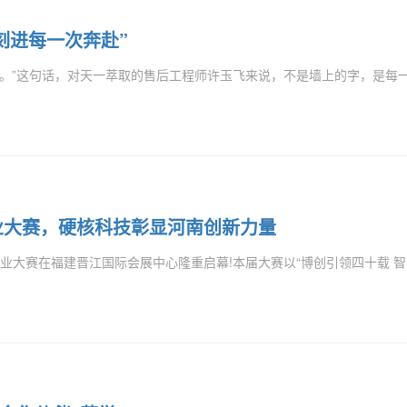
’刻进每一次奔赴”
”这句话，对天一萃取的售后工程师许玉飞来说，不是墙上的字，是每一次
业大赛，硬核科技彰显河南创新力量
大赛在福建晋江国际会展中心隆重启幕!本届大赛以“博创引领四十载 智汇