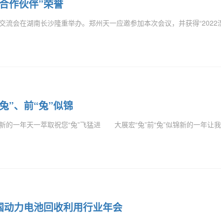
佳合作伙伴”荣誉
术交流会在湖南长沙隆重举办。郑州天一应邀参加本次会议，并获得“2022
兔”、前“兔”似锦
的一年天一萃取祝您“兔”飞猛进 大展宏“兔”前“兔”似锦新的一年让我们
中国动力电池回收利用行业年会