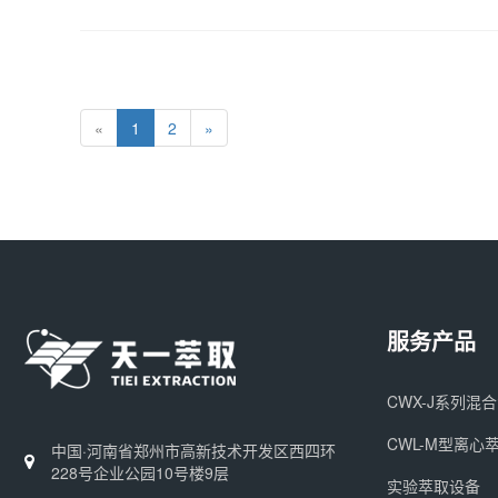
«
1
2
»
服务产品
CWX-J系列混
CWL-M型离心
中国·河南省郑州市高新技术开发区西四环
228号企业公园10号楼9层
实验萃取设备