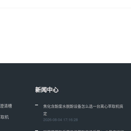
新闻中心
合澄清槽
焦化含酚废水脱酚设备怎么选一台离心萃取机搞
定
萃取机
2026-08-04 17:16:28