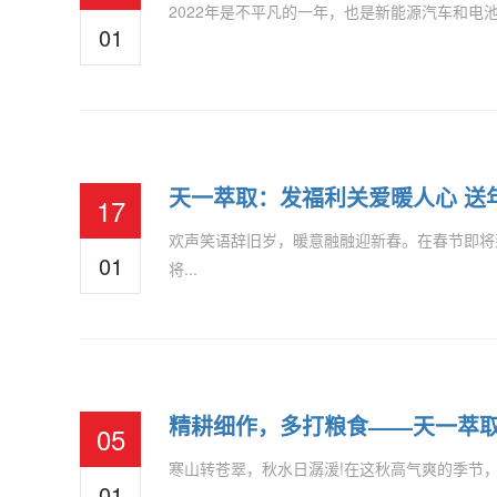
2022年是不平凡的一年，也是新能源汽车和电池
01
天一萃取：发福利关爱暖人心 送
17
欢声笑语辞旧岁，暖意融融迎新春。在春节即将
01
将...
精耕细作，多打粮食——天一萃取
05
寒山转苍翠，秋水日潺湲!在这秋高气爽的季节，
01