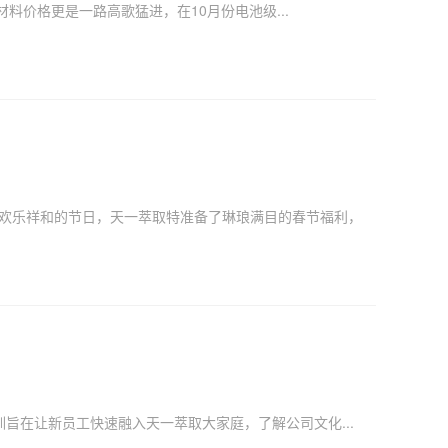
材料价格更是一路高歌猛进，在10月份电池级...
欢乐祥和的节日，天一萃取特准备了琳琅满目的春节福利，
旨在让新员工快速融入天一萃取大家庭，了解公司文化...