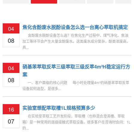
闻
讯
息
向
动
焦化含酚废水脱酚设备怎么选一台离心萃取机搞定
04
含酚废水脱酚设备怎么选？在焦化生产过程中，煤气净化、焦油
08
加工等环节会产生大量含酚废水。这类废水成分复杂，酚类浓度高，
具...
硝基苯萃取反萃三级萃取三级反萃4m³h稳定运行方
04
案
08
一、客户面临的核心问题 每小时处理量4m³的硝基苯萃取反萃
设备如何选型，是很多...
实验室想配萃取槽1L规格预算多少
16
在实验室萃取工艺开发阶段，萃取槽（也称混合澄清槽、萃取
07
箱）是一种常用的逐级接触式萃取设备。很多客户在咨询时会问：1L
的...