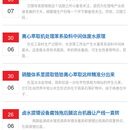
沉锂母液提铷铯这个话题之所以备受关注，是因为在锂电产业高
07
速发展的今天，碳酸锂生产的每一个环节都备受关注。然而，沉锂工
段...
离心萃取机处理苯系染料中间体废水原理
30
在化工染料生产过程中，水洗等工序会产生大量苯系染料中间体
06
废水。这类废水具有浓度高、有机物含量高、可生化性差等特点，若
直...
硝酸体系里提取锆铪离心萃取这样精准分出来
30
在湿法冶金领域，锆和铪是一对化学性质极为相似的伴生元素，
06
它们在自然界中常以共生形式存在于锆英石等矿物中。由于两者在中
子...
卤水提锂设备腐蚀拖后腿这台机器让产线一直转
26
我国盐湖卤水锂资源具有锂含量高和镁锂比极高的双重特点，
06
在高镁锂比盐...