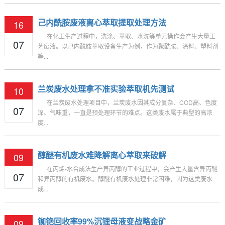
己内酰胺废液离心萃取提取处理方法
16
在化工生产过程中，洗涤、萃取、水洗等单元操作会产生大量工
07
艺废液。以己内酰胺萃取设备生产为例，作为聚酰胺、涂料、塑料剂
等...
兰炭废水处理拿不准实验萃取机先测试
10
在兰炭废水处理项目中，兰炭废水因其成分复杂、COD高、色度
07
深、气味重，一直是预处理环节的难点。这类废水属于典型的高浓
度...
醇醚有机废水难降解离心萃取来破解
09
在丙烯-水合成法生产异丙醇的工业过程中，会产生大量含异丙醚
07
和异丙醇的有机废水。醇醚有机废水处理非常困难，因为这类废水
成...
铷铯回收率99%沉锂母液变战略金矿
09