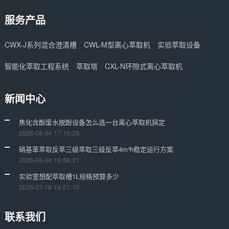
服务产品
CWX-J系列混合澄清槽
CWL-M型离心萃取机
实验萃取设备
智能化萃取工程系统
萃取塔
CXL-N环隙式离心萃取机
新闻中心
焦化含酚废水脱酚设备怎么选一台离心萃取机搞定
2026-08-04 17:16:28
硝基苯萃取反萃三级萃取三级反萃4m³h稳定运行方案
2026-08-04 16:56:31
实验室想配萃取槽1L规格预算多少
2026-07-16 14:51:15
联系我们