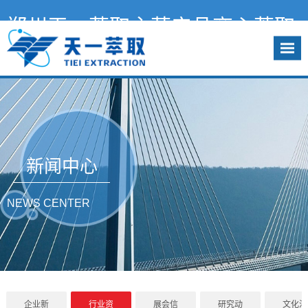
郑州天一萃取主营产品离心萃取
机，萃取槽，实验萃取机，智能
化萃取工程系统，液液萃取分离
设备-天一萃取欢迎您
咨询热线：13140012981
新闻中心
NEWS CENTER
企业新
行业资
展会信
研究动
文化活